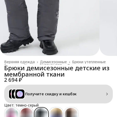
Верхняя одежда
›
Демисезонные
›
Брюки утепленные
Главная
›
Каталог SHERYSHEFF
›
Дети
›
Брюки демисезонные детские из
мембранной ткани
2 694 ₽
Получите скидку и кешбэк
Цвет: темно-серый