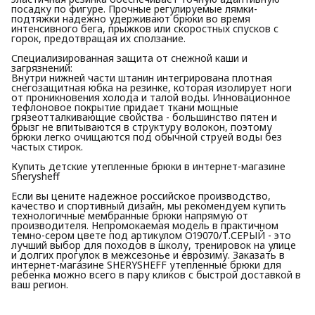
посадку по фигуре. Прочные регулируемые лямки-
подтяжки надежно удерживают брюки во время
интенсивного бега, прыжков или скоростных спусков с
горок, предотвращая их сползание.
Специализированная защита от снежной каши и
загрязнений:
Внутри нижней части штанин интегрирована плотная
снегозащитная юбка на резинке, которая изолирует ноги
от проникновения холода и талой воды. Инновационное
тефлоновое покрытие придает ткани мощные
грязеотталкивающие свойства - большинство пятен и
брызг не впитываются в структуру волокон, поэтому
брюки легко очищаются под обычной струей воды без
частых стирок.
Купить детские утепленные брюки в интернет-магазине
Sherysheff
Если вы цените надежное российское производство,
качество и спортивный дизайн, мы рекомендуем купить
технологичные мембранные брюки напрямую от
производителя. Непромокаемая модель в практичном
темно-сером цвете под артикулом О19070/Т.СЕРЫЙ - это
лучший выбор для походов в школу, тренировок на улице
и долгих прогулок в межсезонье и еврозиму. Заказать в
интернет-магазине SHERYSHEFF утепленные брюки для
ребенка можно всего в пару кликов с быстрой доставкой в
ваш регион.