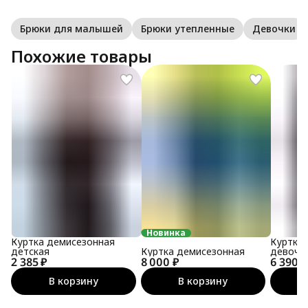
Брюки для малышей
Брюки утепленные
Девочки
Похожие товары
Новинка
Куртка демисезонная
Куртка
детская
Куртка демисезонная
девочки
2 385 ₽
8 000 ₽
6 390 ₽
детска
В корзину
В корзину