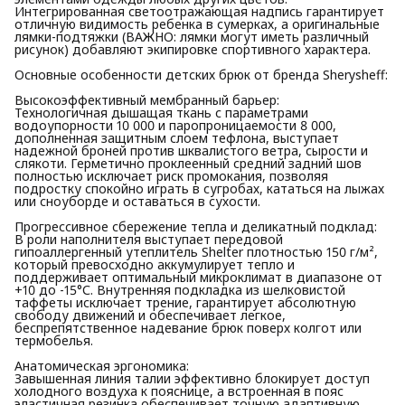
Интегрированная светоотражающая надпись гарантирует
отличную видимость ребенка в сумерках, а оригинальные
лямки-подтяжки (ВАЖНО: лямки могут иметь различный
рисунок) добавляют экипировке спортивного характера.
Основные особенности детских брюк от бренда Sherysheff:
Высокоэффективный мембранный барьер:
Технологичная дышащая ткань с параметрами
водоупорности 10 000 и паропроницаемости 8 000,
дополненная защитным слоем тефлона, выступает
надежной броней против шквалистого ветра, сырости и
слякоти. Герметично проклеенный средний задний шов
полностью исключает риск промокания, позволяя
подростку спокойно играть в сугробах, кататься на лыжах
или сноуборде и оставаться в сухости.
Прогрессивное сбережение тепла и деликатный подклад:
В роли наполнителя выступает передовой
гипоаллергенный утеплитель Shelter плотностью 150 г/м²,
который превосходно аккумулирует тепло и
поддерживает оптимальный микроклимат в диапазоне от
+10 до -15°С. Внутренняя подкладка из шелковистой
таффеты исключает трение, гарантирует абсолютную
свободу движений и обеспечивает легкое,
беспрепятственное надевание брюк поверх колгот или
термобелья.
Анатомическая эргономика:
Завышенная линия талии эффективно блокирует доступ
холодного воздуха к пояснице, а встроенная в пояс
эластичная резинка обеспечивает точную адаптивную