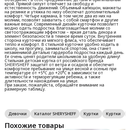
крой. Прямой силуэт отвечает за свободу и
естественность движений. Объемный капюшон, манжеты
на резинке и утяжка по низу обеспечат дополнительный
комфорт. Четыре кармана, в том числе два из них на
молнии, позволят захватить с собой смартфон и другие
важные вещи. Современный дизайн курточки позволитт
модно одеть подростка. Влагозащитные молнии со
светоотражающим эффектом – яркая деталь декора и
элемент безопасности в темное время суток. Внутренняя
сторона курточки из мягкого флиса, что обеспечивает
тепло и комфорт. В стильной курточке удобно ходить в
школу, на прогулку, заниматься спортом, она станет
незаменимой деталью гардероба подростка каждый день.
Ее очень ценят родители школьников за удобную длину!
Стильная детская куртка от российского бренда
SHERYSHEFF защитит от ветра и осадков и обеспечит
комфортное пребывание на улице весной и осенью при
температуре от +5°C до +20°C в зависимости от
активности и терморегуляции ребенка, а также
длительности нахождения на улице.
При заказе, пожалуйста, обращайте внимание на
размерную таблицу.
Девочки
Каталог SHERYSHEFF
Куртки
Куртки
Похожие товары