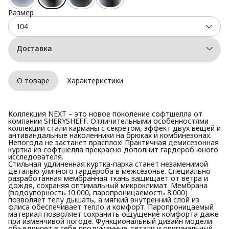
Размер
104
Доставка
О товаре
Характеристики
Коллекция NEXT – это новое поколение софтшелла от
компании SHERYSHEFF. Отличительными особенностями
коллекции стали карманы с секретом, эффект двух вещей и
антивандальные наколенники на брюках и комбинезонах.
Непогода не застанет врасплох! Практичная демисезонная
куртка из софтшелла прекрасно дополнит гардероб юного
исследователя.
Стильная удлиненная куртка-парка станет незаменимой
деталью уличного гардероба в межсезонье. Специально
разработанная мембранная ткань защищает от ветра и
дождя, сохраняя оптимальный микроклимат. Мембрана
(водоупорность 10.000, паропроницаемость 8.000)
позволяет телу дышать, а мягкий внутренний слой из
флиса обеспечивает тепло и комфорт. Паропроницаемый
материал позволяет сохранить ощущение комфорта даже
при изменчивой погоде. Функциональный дизайн модели
объединяет в себе продуманные детали и оригинальный