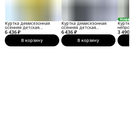
Новин
Куртка демисезонная
Куртка демисезонная
Куртка
осенняя детская
осенняя детская
непром
6 436 ₽
мембранная
6 436 ₽
мембранная
3 490 ₽
В корзину
В корзину