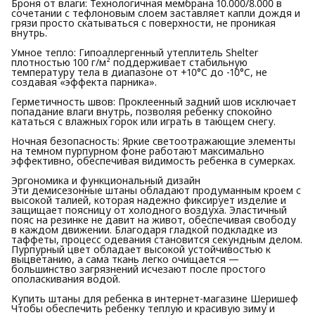
Броня от влаги: Технологичная мембрана 10.000/8.000 в
сочетании с тефлоновым слоем заставляет капли дождя и
грязи просто скатываться с поверхности, не проникая
внутрь.
Умное тепло: Гипоаллергенный утеплитель Shelter
плотностью 100 г/м² поддерживает стабильную
температуру тела в диапазоне от +10°C до -10°C, не
создавая «эффекта парника».
Герметичность швов: Проклеенный задний шов исключает
попадание влаги внутрь, позволяя ребенку спокойно
кататься с влажных горок или играть в тающем снегу.
Ночная безопасность: Яркие светоотражающие элементы
на темном пурпурном фоне работают максимально
эффективно, обеспечивая видимость ребенка в сумерках.
Эргономика и функциональный дизайн
Эти демисезонные штаны обладают продуманным кроем с
высокой талией, которая надежно фиксирует изделие и
защищает поясницу от холодного воздуха. Эластичный
пояс на резинке не давит на живот, обеспечивая свободу
в каждом движении. Благодаря гладкой подкладке из
таффеты, процесс одевания становится секундным делом.
Пурпурный цвет обладает высокой устойчивостью к
выцветанию, а сама ткань легко очищается —
большинство загрязнений исчезают после простого
ополаскивания водой.
Купить штаны для ребенка в интернет-магазине Шеришеф
Чтобы обеспечить ребенку теплую и красивую зиму и