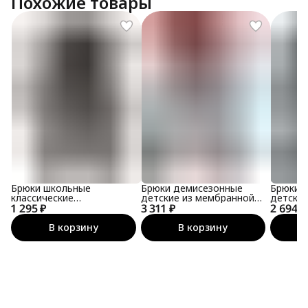
Похожие товары
Брюки школьные
Брюки демисезонные
Брюки 
классические
детские из мембранной
детские
1 295 ₽
праздничные
3 311 ₽
ткани
2 694 ₽
ткани
В корзину
В корзину