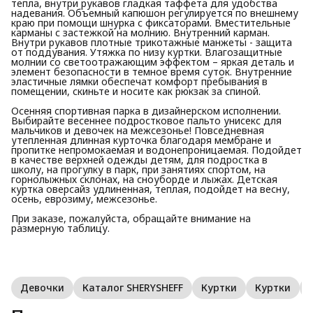
тепла, внутри рукавов гладкая таффета для удобства
надевания. Объемный капюшон регулируется по внешнему
краю при помощи шнурка с фиксаторами. Вместительные
карманы с застежкой на молнию. Внутренний карман.
Внутри рукавов плотные трикотажные манжеты - защита
от поддувания. Утяжка по низу куртки. Влагозащитные
молнии со светоотражающим эффектом – яркая деталь и
элемент безопасности в темное время суток. Внутренние
эластичные лямки обеспечат комфорт пребывания в
помещении, скиньте и носите как рюкзак за спиной.
Осенняя спортивная парка в дизайнерском исполнении.
Выбирайте весеннее подростковое пальто унисекс для
мальчиков и девочек на межсезонье! Повседневная
утепленная длинная курточка благодаря мембране и
пропитке непромокаемая и водонепроницаемая. Подойдет
в качестве верхней одежды детям, для подростка в
школу, на прогулку в парк, при занятиях спортом, на
горнолыжных склонах, на сноуборде и лыжах. Детская
куртка оверсайз удлиненная, теплая, подойдет на весну,
осень, еврозиму, межсезонье.
При заказе, пожалуйста, обращайте внимание на
размерную таблицу.
Девочки
Каталог SHERYSHEFF
Куртки
Куртки