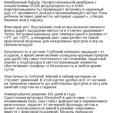
Мембранный барьер: Профессиональная мембрана с
показателями 10.000 (водоупорность) и 8.000
(паропроницаемость) превращает ветровку в надежный
щит от проливного дождя и пронизывающего ветра. Пока
ребенок активно двигается, материал «дышит», отводя
лишнюю влагу наружу.
Флисовый уют: Внутренний слой из высококачественного
флиса дарит ощущение мягкости и отлично удерживает
тепло. Ветровка идеальна для температурного режима от
+5°C до +20°C, а немаркий цвет хаки делает её самой
практичной моделью для ежедневных прогулок и игр на
свежем воздухе.
Безопасность и детали: Глубокий капюшон защищает от
осадков, а яркая синяя молния оснащена крупным пулером
для удобства самостоятельного застегивания. Защитный
клапан у подбородка и светоотражающие элементы
обеспечивают комфорт и безопасность в любое время
суток.
Эластичность Softshell: Мягкий и гибкий материал не
стесняет движений. В этой куртке удобно всё: от катания
на трюковом самокате до длительных прогулок в лесу или
занятий спортом на стадионе.
Универсальное решение 365 дней в году
Однотонная ветровка Sherysheff в цвете хаки — это
незаменимая база. Она станет фаворитом в переменчивое
межсезонье, защитит от вечерней прохлады летом и
может использоваться зимой в режиме «еврозима»
(вместе с флисовой поддевой). Модель прекрасно