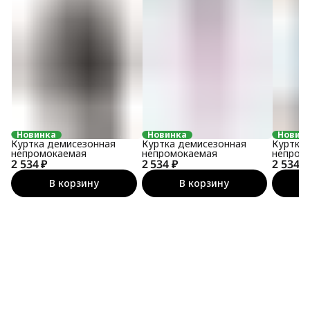
Новинка
Новинка
Новин
Куртка демисезонная
Куртка демисезонная
Куртка
непромокаемая
непромокаемая
непром
2 534 ₽
2 534 ₽
2 534 ₽
В корзину
В корзину