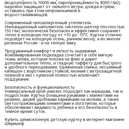
(водоупорность 10000 мм, паропроницаемость 8000 г/м2)
надежно защищает от сильного ветра, дождя и грязи,
оставаясь при этом непромокаемой и
водоотталкивающей.
Современный гипоаллергенный утеплитель
Инновационный наполнитель синтепон шелтер плотностью
150 г/м2 экологически безопасен и эффективно сохраняет
тепло в холодную погоду от +10 до -15°С. Куртка отлично
подойдет на холодную осень, раннюю весну, а во многих
регионах России - и на теплую зиму.
Продуманный комфорт и легкость надевания
Комбинированная подкладка сочетает в себе мягкую
ткань алова, которая похожа на флис и дарит
дополнительное тепло, и гладкую таффету для быстрого
и удобного переодевания. Удлиненная спинка, несъемный
капюшон с воротником-стойкой, молния с ветрозащитной
планкой и низ с кулиской полностью исключают
поддувание.
Безопасность и функциональность
Универсальный крой унисекс подходит как малышам, так и
подросткам. Куртка оснащена рукавами с манжетами на
резинке, двумя удобными карманами на молнии, а также
светоотражающими элементами и логотипом, которые
обеспечивают видимость ребенка и его безопасность в
темное время суток.
Купить демисезонную детскую куртку в интернет-магазине
Шеришеф