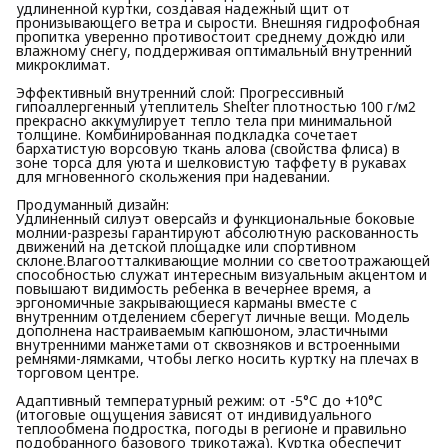
удлиненной куртки, создавая надежный щит от
пронизывающего ветра и сырости. Внешняя гидрофобная
пропитка уверенно противостоит среднему дождю или
влажному снегу, поддерживая оптимальный внутренний
микроклимат.
Эффективный внутренний слой: Прогрессивный
гипоаллергенный утеплитель Shelter плотностью 100 г/м2
прекрасно аккумулирует тепло тела при минимальной
толщине. Комбинированная подкладка сочетает
бархатистую ворсовую ткань алова (свойства флиса) в
зоне торса для уюта и шелковистую таффету в рукавах
для мгновенного скольжения при надевании.
Продуманный дизайн:
Удлиненный силуэт оверсайз и функциональные боковые
молнии-разрезы гарантируют абсолютную раскованность
движений на детской площадке или спортивном
склоне.Влагоотталкивающие молнии со светоотражающей
способностью служат интересным визуальным акцентом и
повышают видимость ребенка в вечернее время, а
эргономичные закрывающиеся карманы вместе с
внутренним отделением сберегут личные вещи. Модель
дополнена настраиваемым капюшоном, эластичными
внутренними манжетами от сквозняков и встроенными
ремнями-лямками, чтобы легко носить куртку на плечах в
торговом центре.
Адаптивный температурный режим: от -5°C до +10°C
(итоговые ощущения зависят от индивидуального
теплообмена подростка, погоды в регионе и правильно
подобранного базового трикотажа). Куртка обеспечит