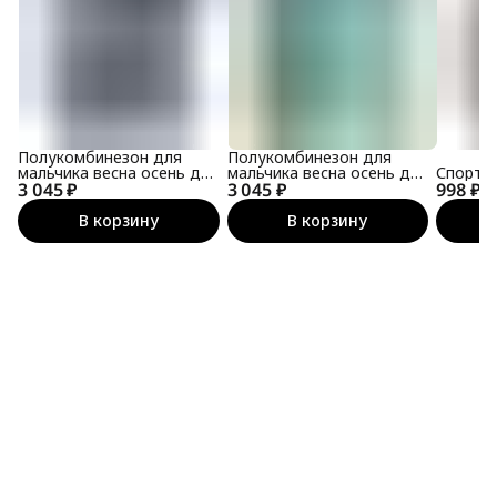
Полукомбинезон для
Полукомбинезон для
мальчика весна осень для
мальчика весна осень для
Спорти
3 045 ₽
девочки софтшелл
3 045 ₽
девочки софтшелл
998 ₽
В корзину
В корзину