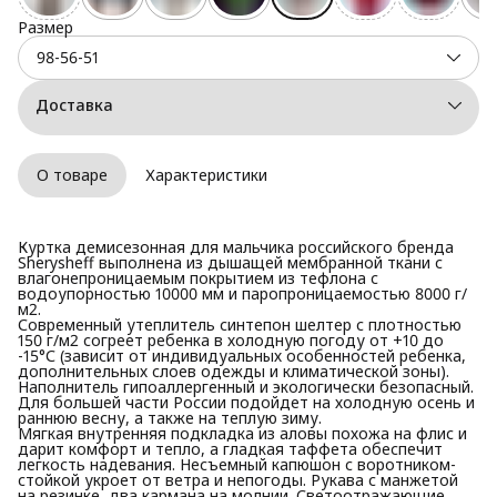
Размер
98-56-51
Доставка
О товаре
Характеристики
Куртка демисезонная для мальчика российского бренда
Sherysheff выполнена из дышащей мембранной ткани с
влагонепроницаемым покрытием из тефлона с
водоупорностью 10000 мм и паропроницаемостью 8000 г/
м2.
Современный утеплитель синтепон шелтер с плотностью
150 г/м2 согреет ребенка в холодную погоду от +10 до
-15°С (зависит от индивидуальных особенностей ребенка,
дополнительных слоев одежды и климатической зоны).
Наполнитель гипоаллергенный и экологически безопасный.
Для большей части России подойдет на холодную осень и
раннюю весну, а также на теплую зиму.
Мягкая внутренняя подкладка из аловы похожа на флис и
дарит комфорт и тепло, а гладкая таффета обеспечит
легкость надевания. Несъемный капюшон с воротником-
стойкой укроет от ветра и непогоды. Рукава с манжетой
на резинке, два кармана на молнии. Светоотражающие