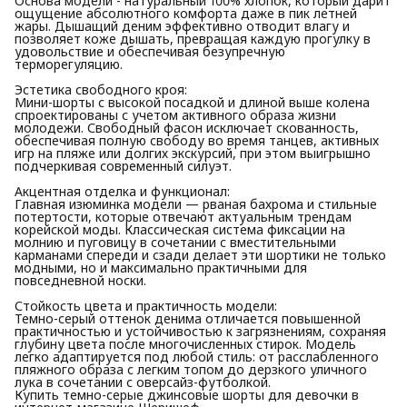
Основа модели - натуральный 100% хлопок, который дарит
ощущение абсолютного комфорта даже в пик летней
жары. Дышащий деним эффективно отводит влагу и
позволяет коже дышать, превращая каждую прогулку в
удовольствие и обеспечивая безупречную
терморегуляцию.
Эстетика свободного кроя:
Мини-шорты с высокой посадкой и длиной выше колена
спроектированы с учетом активного образа жизни
молодежи. Свободный фасон исключает скованность,
обеспечивая полную свободу во время танцев, активных
игр на пляже или долгих экскурсий, при этом выигрышно
подчеркивая современный силуэт.
Акцентная отделка и функционал:
Главная изюминка модели — рваная бахрома и стильные
потертости, которые отвечают актуальным трендам
корейской моды. Классическая система фиксации на
молнию и пуговицу в сочетании с вместительными
карманами спереди и сзади делает эти шортики не только
модными, но и максимально практичными для
повседневной носки.
Стойкость цвета и практичность модели:
Темно-серый оттенок денима отличается повышенной
практичностью и устойчивостью к загрязнениям, сохраняя
глубину цвета после многочисленных стирок. Модель
легко адаптируется под любой стиль: от расслабленного
пляжного образа с легким топом до дерзкого уличного
лука в сочетании с оверсайз-футболкой.
Купить темно-серые джинсовые шорты для девочки в