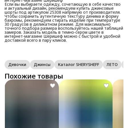
интернет-магазине Шеришеф
Если вы выбираете одежду, сочетающую в себе качество
и актуальный дизайн, рекомендуем купить джинсовые
шорты под артикулом 25308 напрямую от производителя.
Чтобы сохранить аутентичную текстуру денима и форму
бахромы, рекомендуем стирать изделие при температуре
30 градусов в деликатном режиме. Для максимально
точного подбора размера воспользуйтесь нашей таблицей
замеров. Заказать модель в темно-сером цвете в
интернет-магазине Шеришеф можно с быстрой и удобной
доставкой всего в пару кликов.
Девочки
Джинсы
Каталог SHERYSHEFF
ЛЕТО
П
Похожие товары