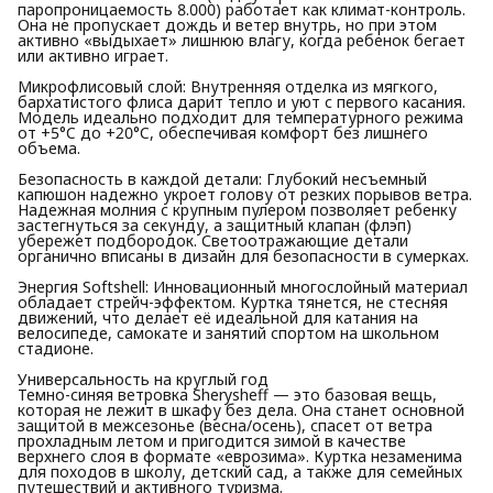
паропроницаемость 8.000) работает как климат-контроль.
Она не пропускает дождь и ветер внутрь, но при этом
активно «выдыхает» лишнюю влагу, когда ребенок бегает
или активно играет.
Микрофлисовый слой: Внутренняя отделка из мягкого,
бархатистого флиса дарит тепло и уют с первого касания.
Модель идеально подходит для температурного режима
от +5°C до +20°C, обеспечивая комфорт без лишнего
объема.
Безопасность в каждой детали: Глубокий несъемный
капюшон надежно укроет голову от резких порывов ветра.
Надежная молния с крупным пулером позволяет ребенку
застегнуться за секунду, а защитный клапан (флэп)
убережет подбородок. Светоотражающие детали
органично вписаны в дизайн для безопасности в сумерках.
Энергия Softshell: Инновационный многослойный материал
обладает стрейч-эффектом. Куртка тянется, не стесняя
движений, что делает её идеальной для катания на
велосипеде, самокате и занятий спортом на школьном
стадионе.
Универсальность на круглый год
Темно-синяя ветровка Sherysheff — это базовая вещь,
которая не лежит в шкафу без дела. Она станет основной
защитой в межсезонье (весна/осень), спасет от ветра
прохладным летом и пригодится зимой в качестве
верхнего слоя в формате «еврозима». Куртка незаменима
для походов в школу, детский сад, а также для семейных
путешествий и активного туризма.