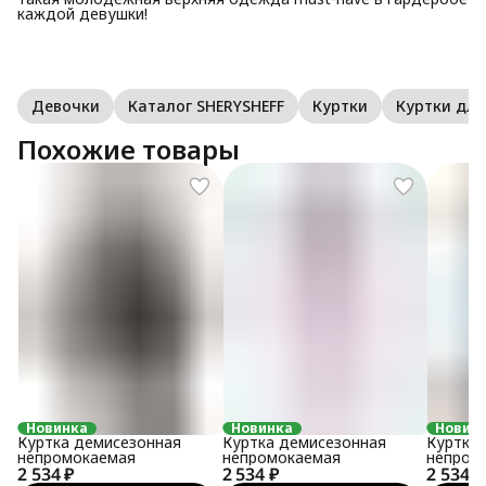
каждой девушки!
Девочки
Каталог SHERYSHEFF
Куртки
Куртки дл
Похожие товары
Новинка
Новинка
Новин
Куртка демисезонная
Куртка демисезонная
Куртка
непромокаемая
непромокаемая
непром
2 534 ₽
2 534 ₽
2 534 ₽