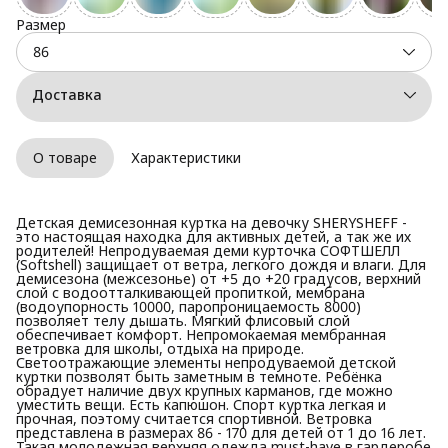
Размер
86
Доставка
О товаре
Характеристики
Детская демисезонная куртка на девочку SHERYSHEFF -
это настоящая находка для активных детей, а так же их
родителей! Непродуваемая деми курточка СОФТШЕЛЛ
(Softshell) защищает от ветра, легкого дождя и влаги. Для
демисезона (межсезонье) от +5 до +20 градусов, верхний
слой с водоотталкивающей пропиткой, мембрана
(водоупорность 10000, паропроницаемость 8000)
позволяет телу дышать. Мягкий флисовый слой
обеспечивает комфорт. Непромокаемая мембранная
ветровка для школы, отдыха на природе.
Светоотражающие элементы непродуваемой детской
куртки позволят быть заметным в темноте. Ребёнка
обрадует наличие двух крупных карманов, где можно
уместить вещи. Есть капюшон. Спорт куртка легкая и
прочная, поэтому считается спортивной. Ветровка
представлена в размерах 86 - 170 для детей от 1 до 16 лет.
Такая молодежная верхняя одежда must-have в гардеробе