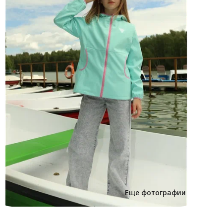
п
р
в
Еще фотографии