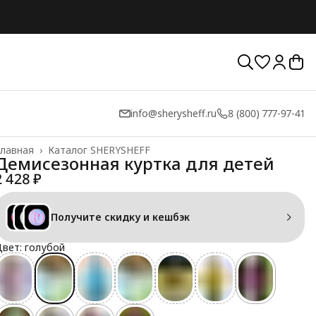
info@sherysheff.ru
8 (800) 777-97-41
лавная
›
Каталог SHERYSHEFF
Демисезонная куртка для детей
2 428 ₽
Получите скидку и кешбэк
вет: голубой