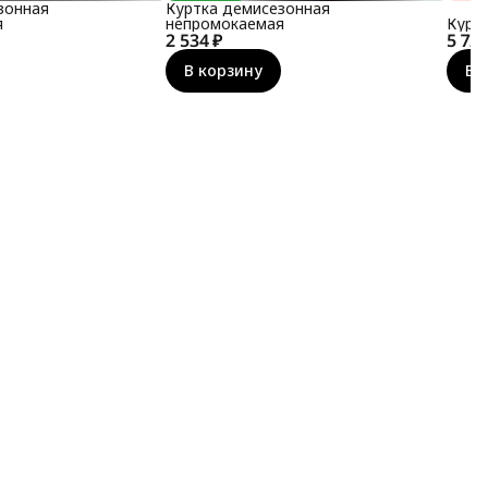
зонная
Куртка демисезонная
я
непромокаемая
Курт
2 534 ₽
5 722
В корзину
В 