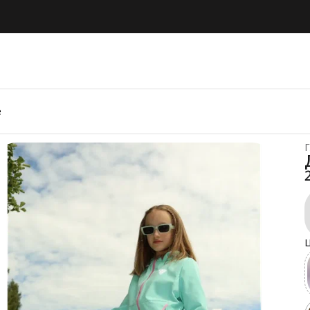
е
Г
Ц