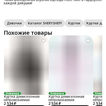
каждой девушки!
Девочки
Каталог SHERYSHEFF
Куртки
Куртки дл
Похожие товары
Новинка
Новинка
Новин
Куртка демисезонная
Куртка демисезонная
Куртка
непромокаемая
непромокаемая
непром
2 534 ₽
2 534 ₽
2 534 ₽