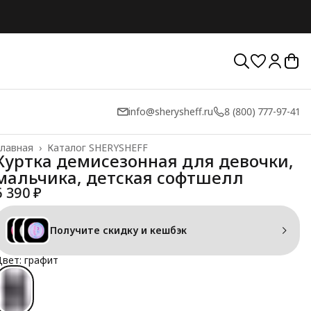
info@sherysheff.ru
8 (800) 777-97-41
лавная
›
Каталог SHERYSHEFF
Куртка демисезонная для девочки,
мальчика, детская софтшелл
6 390 ₽
Получите скидку и кешбэк
вет: графит