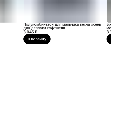
Полукомбинезон для мальчика весна осень
Брюк
для девочки софтшелл
мемб
3 045 ₽
3 31
В корзину
В 