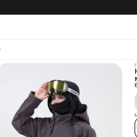
е
Г
Ц