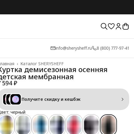
info@sherysheff.ru
8 (800) 777-97-41
лавная
›
Каталог SHERYSHEFF
Куртка демисезонная осенняя
детская мембранная
7 594 ₽
Получите скидку и кешбэк
вет: черный