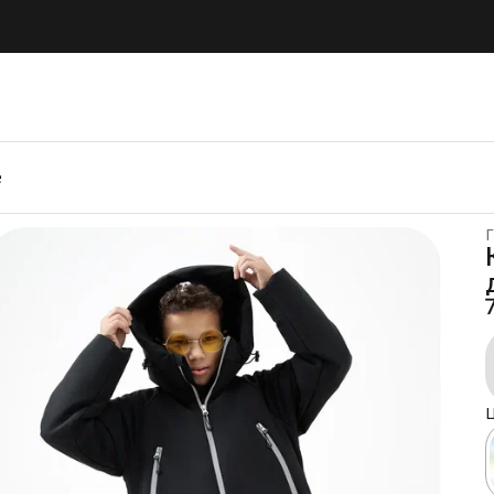
е
Г
Ц