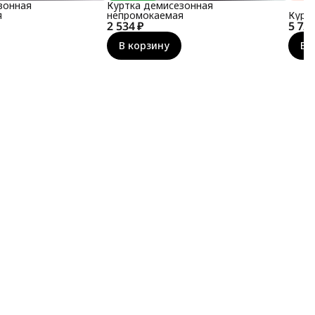
зонная
Куртка демисезонная
я
непромокаемая
Курт
2 534 ₽
5 722
В корзину
В 