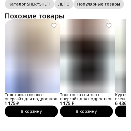
Каталог SHERYSHEFF
ЛЕТО
Популярные товары
Похожие товары
Толстовка свитшот
Толстовка свитшот
Куртка
оверсайз для подростков
оверсайз для подростков
осенняя
1 175 ₽
1 175 ₽
6 436 ₽
мембра
В корзину
В корзину